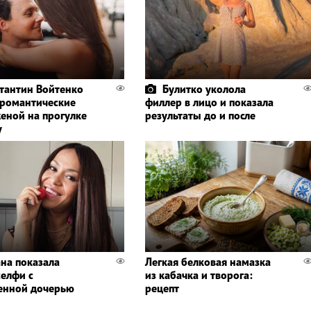
тантин Войтенко
Булитко уколола
 романтические
филлер в лицо и показала
женой на прогулке
результаты до и после
у
ана показала
Легкая белковая намазка
селфи с
из кабачка и творога:
енной дочерью
рецепт