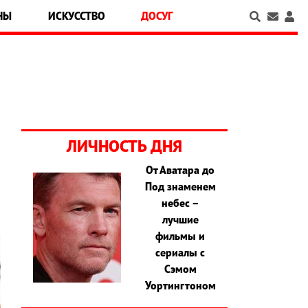
НЫ
ИСКУССТВО
ДОСУГ
ЛИЧНОСТЬ ДНЯ
От Аватара до
Под знаменем
небес –
лучшие
фильмы и
сериалы с
Сэмом
Уортингтоном