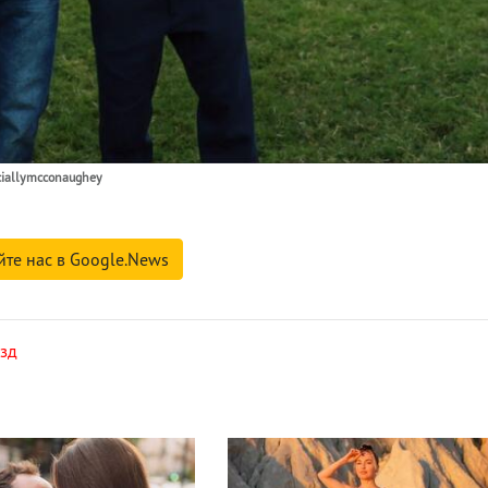
ciallymcconaughey
йте нас в Google.News
езд