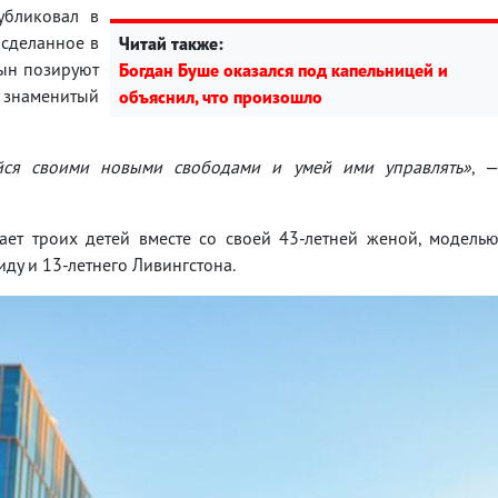
убликовал в
 сделанное в
Читай также:
сын позируют
Богдан Буше оказался под капельницей и
у знаменитый
объяснил, что произошло
айся своими новыми свободами и умей ими управлять»
, 
ет троих детей вместе со своей 43-летней женой, модель
иду и 13-летнего Ливингстона.