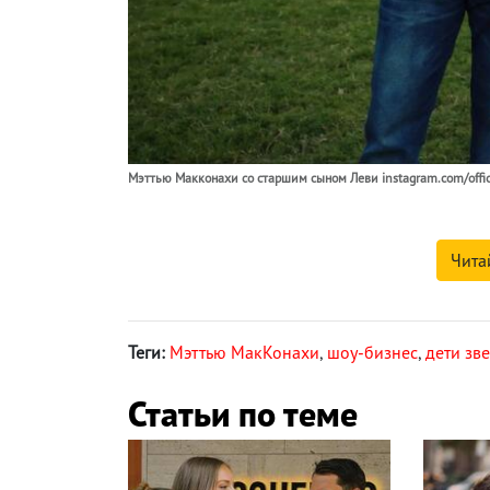
Мэттью Макконахи со старшим сыном Леви instagram.com/offi
Чита
Теги:
Мэттью МакКонахи
,
шоу-бизнес
,
дети зв
Статьи по теме