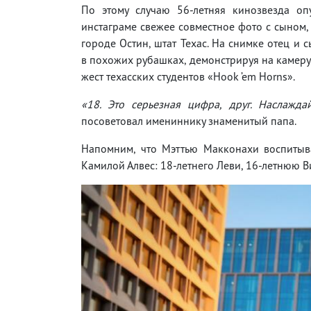
По этому случаю 56-летняя кинозвезда оп
инстаграме свежее совместное фото с сыном,
городе Остин, штат Техас. На снимке отец и 
в похожих рубашках, демонстрируя на камер
жест техасских студентов «Hook ’em Horns».
«18. Это серьезная цифра, друг. Наслажд
посоветовал имениннику знаменитый папа.
Напомним, что Мэттью Макконахи воспитыва
Камилой Алвес: 18-летнего Леви, 16-летнюю В