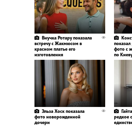
Внучка Ротару показала
Конс
встречу с Жакмюсом в
показал
красном платье его
фото с 
изготовления
по Киев
Эльза Хоск показала
Гайт
фото новорожденной
редкое 
дочери
единств