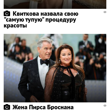
Квиткова назвала свою
"самую тупую" процедуру
красоты
Жена Пирса Броснана