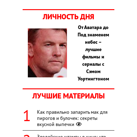
ЛИЧНОСТЬ ДНЯ
От Аватара до
Под знаменем
небес –
лучшие
фильмы и
сериалы с
Сэмом
Уортингтоном
ЛУЧШИЕ МАТЕРИАЛЫ
Как правильно запарить мак для
пирогов и булочек: секреты
вкусной выпечки
Злодейские штампы в кино: что