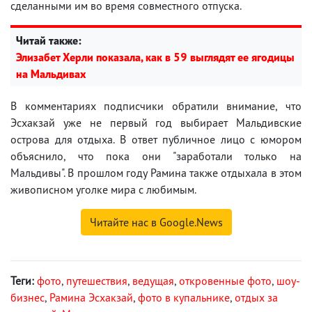
сделанными им во время совместного отпуска.
Читай также:
Элизабет Херли показала, как в 59 выглядят ее ягодицы
на Мальдивах
В комментариях подписчики обратили внимание, что
Эсхакзай уже не первый год выбирает Мальдивские
острова для отдыха. В ответ публичное лицо с юмором
объяснило, что пока они "заработали только на
Мальдивы". В прошлом году Рамина также отдыхала в этом
живописном уголке мира с любимым.
Читайте нас в Google.News
Теги:
фото
,
путешествия
,
ведущая
,
откровенные фото
,
шоу-
бизнес
,
Рамина Эсхакзай
,
фото в купальнике
,
отдых за