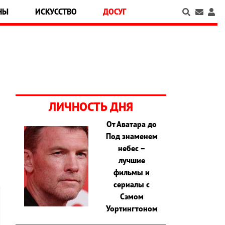
НЫ
ИСКУССТВО
ДОСУГ
ЛИЧНОСТЬ ДНЯ
От Аватара до
Под знаменем
о
небес –
лучшие
фильмы и
сериалы с
Сэмом
Уортингтоном