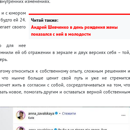
внутренних изменениях.
ы и с юмором
 будто ей 24.
Читай также:
егает своего
Андрей Шевченко в день рождения жены
показался с ней в молодости
ло для нее
нили ей об отражении в зеркале и двух версиях себя – той
ерь.
угому относиться к собственному опыту, сложным решениям 
 что нынче больше ценит свой путь и уже не стремитс
очет жить в согласии с собой, сосредотачиваться на том, чт
вать новое, помогать другим и оставаться верной собственны