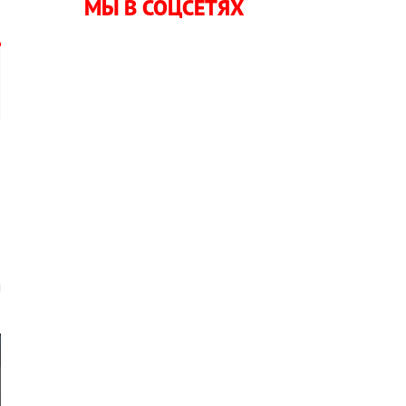
МЫ В СОЦСЕТЯХ
,
и
я
о
м