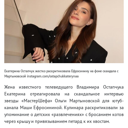
Екатерина Остапчук жестко раскритиковала Ефросинину на фоне скандала с
Мартыновской instagram.com/ostapchukkaterynaa
Жена известного телеведущего Владимира Остапчука
Екатерина отреагировала на скандальное интервью
звезды «МастерШефа» Ольги Мартыновской для ютуб-
канала Маши Ефросининой. Кулинара раскритиковали за
упоминание о детских «развлечениях» с бросанием котов
через крышу и привязыванием петард к их хвостам.