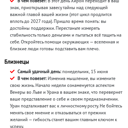
В чем повезет:
В этот день Хирон переходит в ваш
знак, приоткрывая завесу тайны над следующей
важной главой вашей жизни (этот цикл продлится
вплоть до 2027 года). Пришло время понять: вы
достойны поддержки. Перестаньте измерять
стабильность только деньгами и пытаться всё тащить на
себе. Откройтесь помощи окружающих — вселенная и
близкие люди готовы подставить вам плечо.
Близнецы
Самый удачный день:
понедельник, 15 июня
В чем повезет:
Изменив мышление, вы измените
свою жизнь. Начало недели ознаменуется аспектом
Венеры во Льве и Урана в вашем знаке, что перевернет
ваше представление о себе и своем предназначении.
Уран подталкивает вас к личностному росту. Не бойтесь
менять свое мнение и отказываться от прежних
желаний — гибкость станет вашим главным ключом к
успеху.