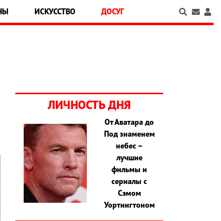
НЫ
ИСКУССТВО
ДОСУГ
ЛИЧНОСТЬ ДНЯ
От Аватара до
Под знаменем
небес –
лучшие
фильмы и
сериалы с
Сэмом
Уортингтоном