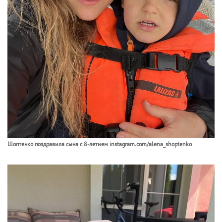
Шоптенко поздравила сына с 8-летием instagram.com/alena_shoptenko