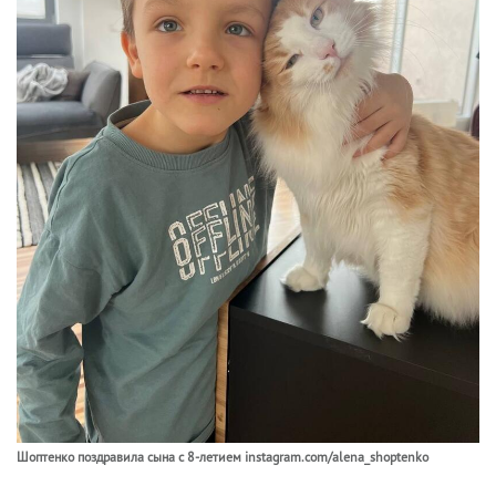
Шоптенко поздравила сына с 8-летием instagram.com/alena_shoptenko