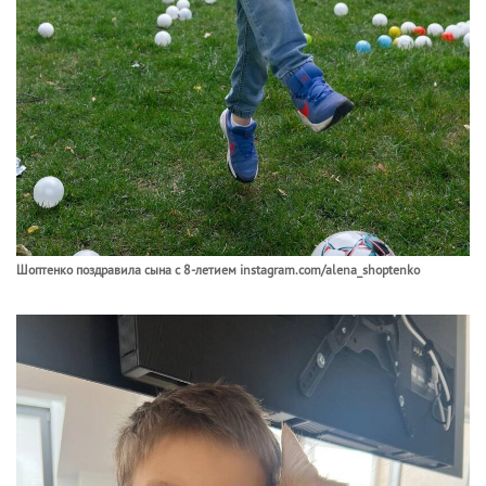
Шоптенко поздравила сына с 8-летием instagram.com/alena_shoptenko