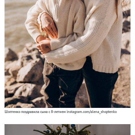
Шоптенко поздравила сына с 8-летием instagram.com/alena_shoptenko