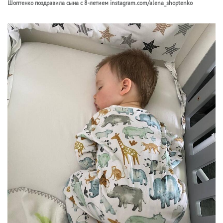
Шоптенко поздравила сына с 8-летием instagram.com/alena_shoptenko