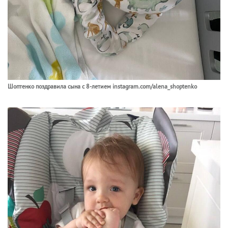
Шоптенко поздравила сына с 8-летием instagram.com/alena_shoptenko