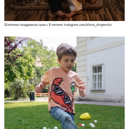
Шоптенко поздравила сына с 8-летием instagram.com/alena_shoptenko