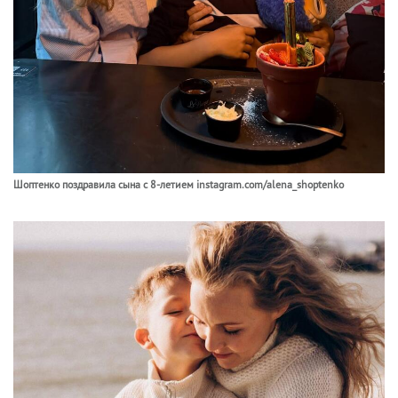
Шоптенко поздравила сына с 8-летием instagram.com/alena_shoptenko