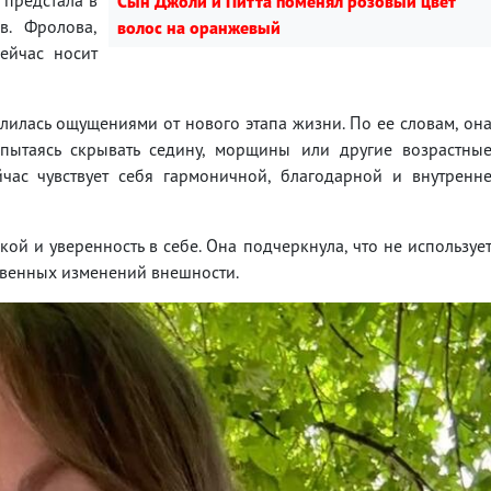
Сын Джоли и Питта поменял розовый цвет
в. Фролова,
волос на оранжевый
ейчас носит
илась ощущениями от нового этапа жизни. По ее словам, он
 пытаясь скрывать седину, морщины или другие возрастны
йчас чувствует себя гармоничной, благодарной и внутренн
кой и уверенность в себе. Она подчеркнула, что не используе
твенных изменений внешности.