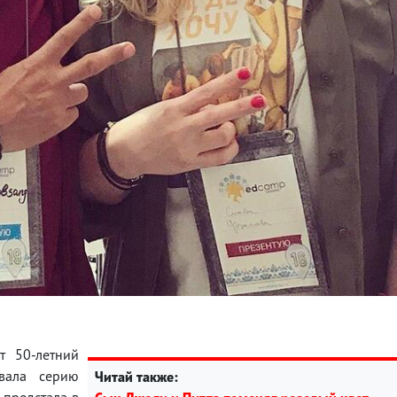
т 50-летний
вала серию
Читай также:
 предстала в