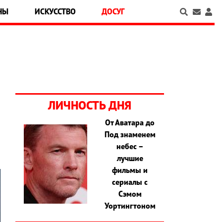
НЫ
ИСКУССТВО
ДОСУГ
ЛИЧНОСТЬ ДНЯ
От Аватара до
Под знаменем
небес –
лучшие
фильмы и
сериалы с
Сэмом
Уортингтоном