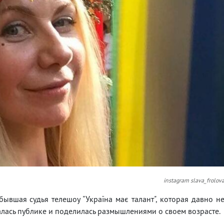
instagram slava_frolov
ывшая судья телешоу "Україна має талант", которая давно н
алась публике и поделилась размышлениями о своем возрасте.