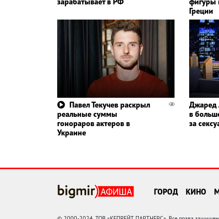
зарабатывает в РФ
фигуры 
Греции
Павел Текучев раскрыл
Джаред 
реальные суммы
в больш
гонораров актеров в
за сексу
Украине
ГОРОД
КИНО
© 2000-2024, ТОВ «КЕПРЕЙТ ПАРТНЕРС». Все права защищены.