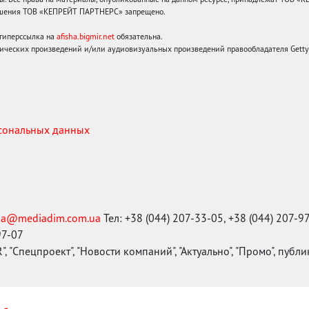
решения ТОВ «КЕПРЕЙТ ПАРТНЕРС» запрещено.
 гиперссылка на
afisha.bigmir.net
обязательна.
ических произведений и/или аудиовизуальных произведений правообладателя Getty I
рсональных данных
ma@mediadim.com.ua
Тел: +38 (044) 207-33-05, +38 (044) 207-9
97-07
, "Спецпроект", "Новости компаний", "Актуально", "Промо", публ