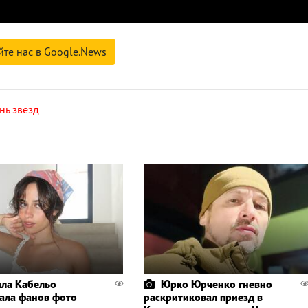
йте нас в Google.News
нь звезд
ла Кабельо
Юрко Юрченко гневно
ала фанов фото
раскритиковал приезд в