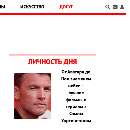
НЫ
ИСКУССТВО
ДОСУГ
ЛИЧНОСТЬ ДНЯ
От Аватара до
Под знаменем
небес –
лучшие
фильмы и
сериалы с
Сэмом
Уортингтоном