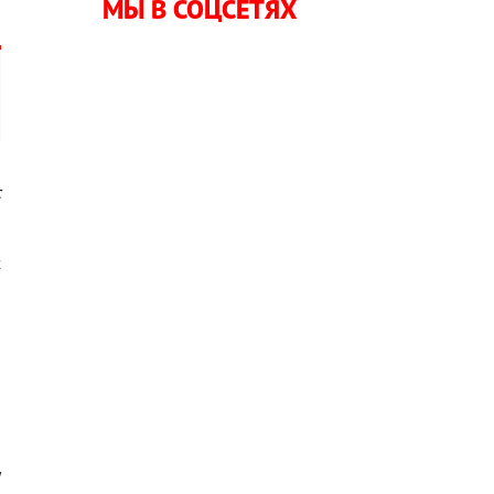
МЫ В СОЦСЕТЯХ
с
х
й
а
у