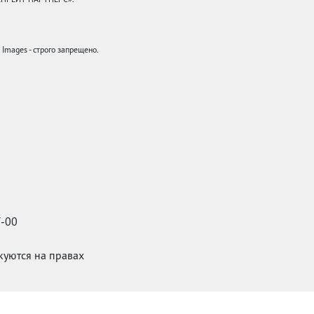
mages - строго запрещено.
7-00
икуются на правах