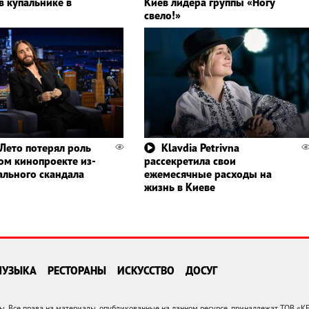
в купальнике в
Киев лидера группы «Ногу
свело!»
Лето потерял роль
Klavdia Petrivna
ом кинопроекте из-
рассекретила свои
ального скандала
ежемесячные расходы на
жизнь в Киеве
МУЗЫКА
РЕСТОРАНЫ
ИСКУССТВО
ДОСУГ
 Все права на материалы, опубликованные на данном ресурсе, принадлежат ТОВ «