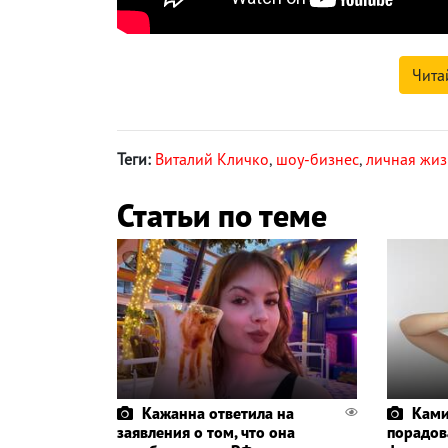
Чита
Теги:
Виталий Кличко
,
шоу-бизнес
,
личная жиз
Статьи по теме
Кажанна ответила на
Ками
заявления о том, что она
порадов