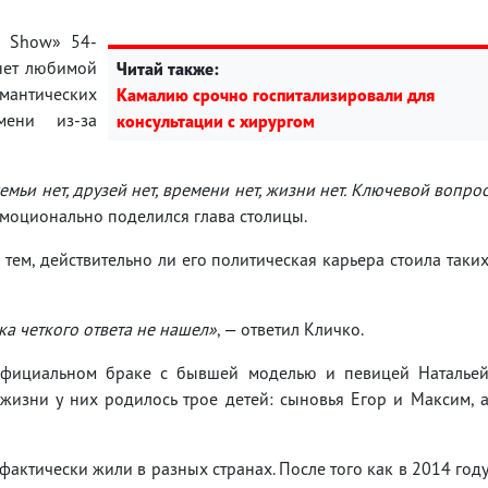
і Show» 54-
 нет любимой
Читай также:
антических
Камалию срочно госпитализировали для
мени из-за
консультации с хирургом
мьи нет, друзей нет, времени нет, жизни нет. Ключевой вопро
 эмоционально поделился глава столицы.
тем, действительно ли его политическая карьера стоила таки
ока четкого ответа не нашел»
, — ответил Кличко.
официальном браке с бывшей моделью и певицей Наталье
жизни у них родилось трое детей: сыновья Егор и Максим, 
актически жили в разных странах. После того как в 2014 год