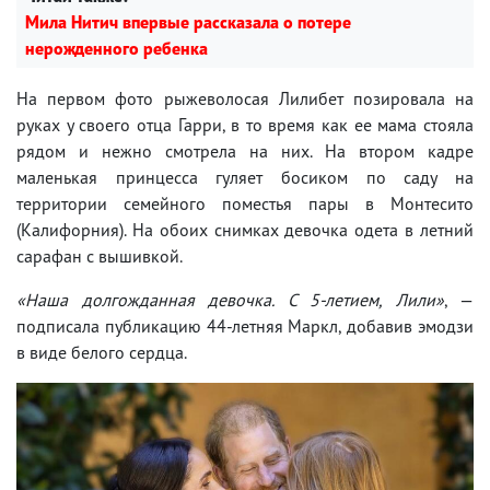
Мила Нитич впервые рассказала о потере
нерожденного ребенка
На первом фото рыжеволосая Лилибет позировала на
руках у своего отца Гарри, в то время как ее мама стояла
рядом и нежно смотрела на них. На втором кадре
маленькая принцесса гуляет босиком по саду на
территории семейного поместья пары в Монтесито
(Калифорния). На обоих снимках девочка одета в летний
сарафан с вышивкой.
«Наша долгожданная девочка. С 5-летием, Лили»
, —
подписала публикацию 44-летняя Маркл, добавив эмодзи
в виде белого сердца.