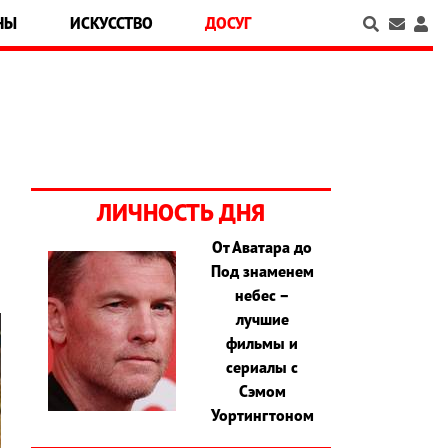
НЫ
ИСКУССТВО
ДОСУГ
ЛИЧНОСТЬ ДНЯ
От Аватара до
Под знаменем
небес –
лучшие
фильмы и
сериалы с
Сэмом
Уортингтоном