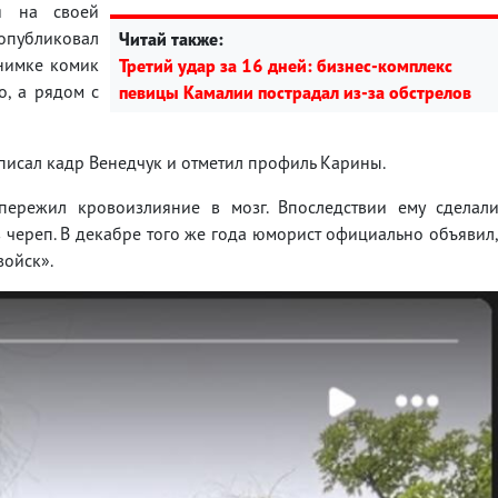
я на своей
 опубликовал
Читай также:
нимке комик
Третий удар за 16 дней: бизнес-комплекс
о, а рядом с
певицы Камалии пострадал из-за обстрелов
писал кадр Венедчук и отметил профиль Карины.
ережил кровоизлияние в мозг. Впоследствии ему сделал
 череп. В декабре того же года юморист официально объявил
войск».