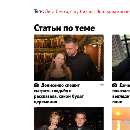
Теги:
Лига Смеха
,
шоу-бизнес
,
Ветераны косми
Статьи по теме
Денисенко спешит
Дочь
сыграть свадьбу и
показала
рассказала, какой будет
выглядит
церемония
пони