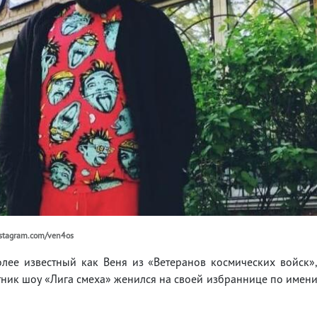
nstagram.com/ven4os
лее известный как Веня из «Ветеранов космических войск»
тник шоу «Лига смеха» женился на своей избраннице по имен