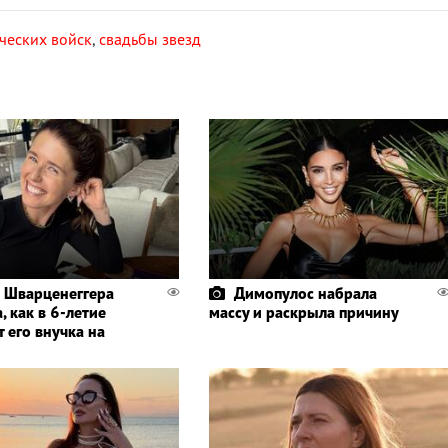
ческих войск
,
свадьбы звезд
 Шварценеггера
Димопулос набрала
, как в 6-летие
массу и раскрыла причину
 его внучка на