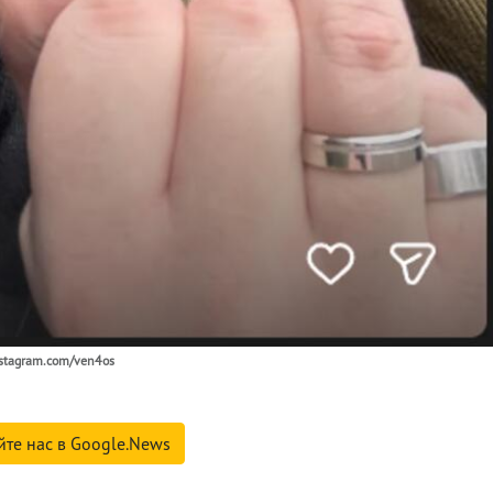
nstagram.com/ven4os
йте нас в Google.News