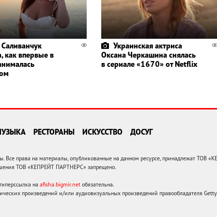
 Саливанчук
Украинская актриса
, как впервые в
Оксана Черкашина снялась
анималась
в сериале «1670» от Netflix
гом
МУЗЫКА
РЕСТОРАНЫ
ИСКУССТВО
ДОСУГ
 Все права на материалы, опубликованные на данном ресурсе, принадлежат ТОВ «
решения ТОВ «КЕПРЕЙТ ПАРТНЕРС» запрещено.
 гиперссылка на
afisha.bigmir.net
обязательна.
ических произведений и/или аудиовизуальных произведений правообладателя Getty I