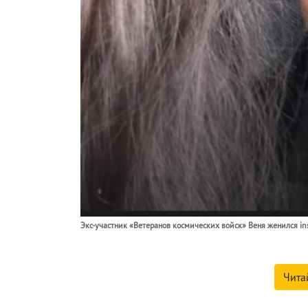
Экс-участник «Ветеранов космических войск» Веня женился i
Чита