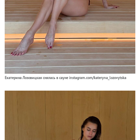
Екатерина Лозовицкая снялась в сауне instagram.com/kateryna_lozovytska