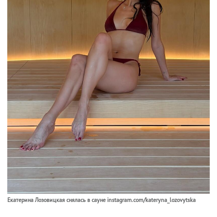
Екатерина Лозовицкая снялась в сауне instagram.com/kateryna_lozovytska