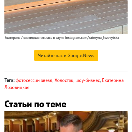
Екатерина Лозовицкая снялась в сауне instagram.com/kateryna_lozovytska
Читайте нас в Google.News
Теги:
фотосессии звезд
,
Холостяк
,
шоу-бизнес
,
Екатерина
Лозовицкая
Статьи по теме