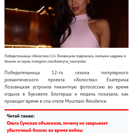
Победительница «Холостяка-12» Лозовицкая поделилась смелыми кадрами в
бикини из сауны instagram.com/kateryna_lozovytska
Победительница 12-го сезона популярного
романтического проекта «Холостяк» Екатерина
Лозовицкая устроила пикантную фотосессию во время
отдыха в Буковеле. Блогерша и модель показала, как
проводит время в спа-отеле Mountain Residence.
Читай также:
Ольга Сумская объяснила, почему не закрывает
убыточный бизнес во время войны