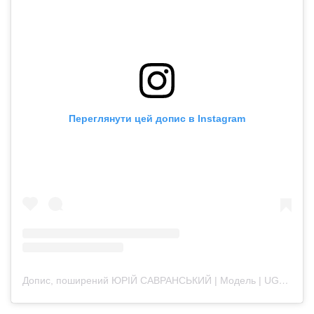
Переглянути цей допис в Instagram
Допис, поширений ЮРІЙ САВРАНСЬКИЙ | Модель | UGC | зйомки Київ (@savransky_yuriy)