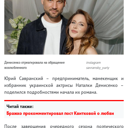
Денисенко отреагировала на обращение
instagram
возлюбленного
savransky_yuriy
Юрий Савранский – предприниматель, манекенщик и
избранник украинской актрисы Наталки Денисенко –
поделился подробностями начала их романа.
Читай также:
Бражко прокомментировал пост Квитковой о любви
После завершения очередного сезона поэтического