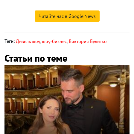
Читайте нас в Google.News
Теги:
Дизель шоу
,
шоу-бизнес
,
Виктория Булитко
Статьи по теме