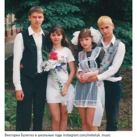
Виктория Булитко в школьные годы instagram.com/metelyk_music