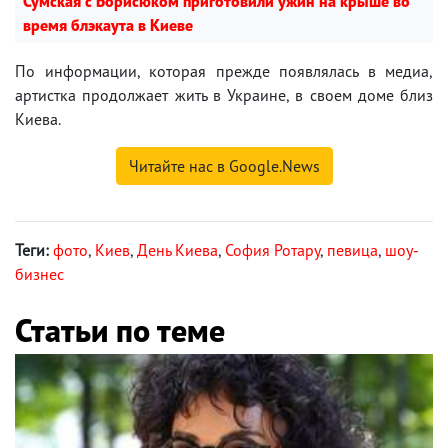
Сумская с Борисюком приготовили ужин на крыше во
время блэкаута в Киеве
По информации, которая прежде появлялась в медиа,
артистка продолжает жить в Украине, в своем доме близ
Киева.
Читайте нас в Google.News
Теги:
фото
,
Киев
,
День Киева
,
София Ротару
,
певица
,
шоу-
бизнес
Статьи по теме