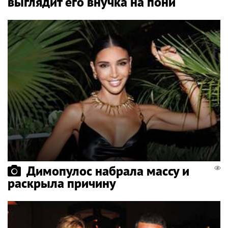
выглядит его внучка на пони
Димопулос набрала массу и
раскрыла причину