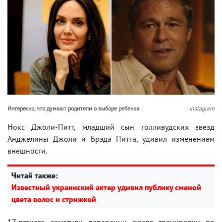
Интересно, что думают родители о выборе ребенка
instagram
Нокс Джоли-Питт, младший сын голливудских звезд
Анджелины Джоли и Брэда Питта, удивил изменением
внешности.
Читай также:
Известный украинский актер удивил публику сменой
цвета волос и стрижкой
17-летнего заметили папарацци после тренировки по