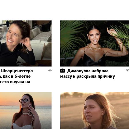
 Шварценеггера
Димопулос набрала
, как в 6-летие
массу и раскрыла причину
 его внучка на