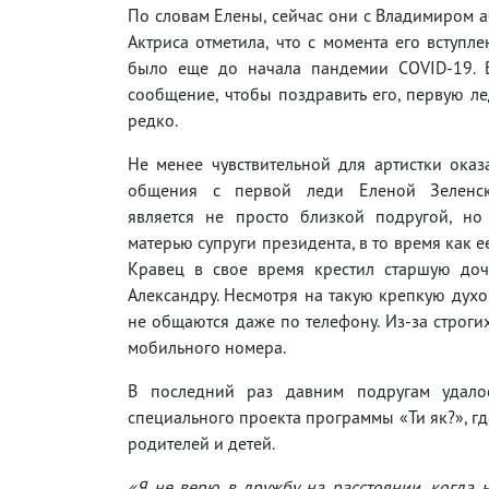
По словам Елены, сейчас они с Владимиром 
Актриса отметила, что с момента его вступл
было еще до начала пандемии COVID-19. В
сообщение, чтобы поздравить его, первую ле
редко.
Не менее чувствительной для артистки оказ
общения с первой леди Еленой Зеленск
является не просто близкой подругой, но
матерью супруги президента, в то время как е
Кравец в свое время крестил старшую доч
Александру. Несмотря на такую крепкую духо
не общаются даже по телефону. Из-за строги
мобильного номера.
В последний раз давним подругам удало
специального проекта программы «Ти як?», гд
родителей и детей.
«Я не верю в дружбу на расстоянии, когда н