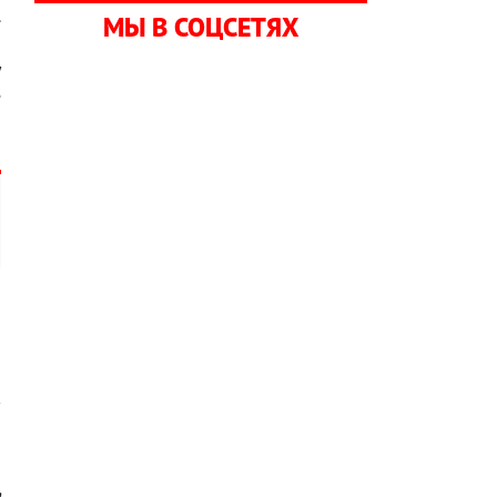
.
МЫ В СОЦСЕТЯХ
о
у
е
и
о
к
и
а