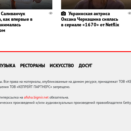
 Саливанчук
Украинская актриса
, как впервые в
Оксана Черкашина снялась
анималась
в сериале «1670» от Netflix
гом
МУЗЫКА
РЕСТОРАНЫ
ИСКУССТВО
ДОСУГ
 Все права на материалы, опубликованные на данном ресурсе, принадлежат ТОВ «
решения ТОВ «КЕПРЕЙТ ПАРТНЕРС» запрещено.
 гиперссылка на
afisha.bigmir.net
обязательна.
ических произведений и/или аудиовизуальных произведений правообладателя Getty I