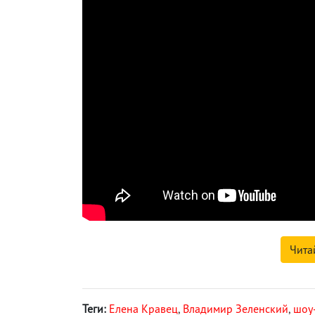
Чита
Теги:
Елена Кравец
,
Владимир Зеленский
,
шоу