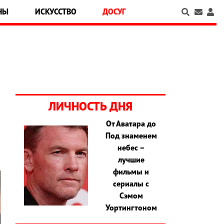
НЫ
ИСКУССТВО
ДОСУГ
ЛИЧНОСТЬ ДНЯ
От Аватара до
Под знаменем
небес –
лучшие
фильмы и
сериалы с
Сэмом
Уортингтоном