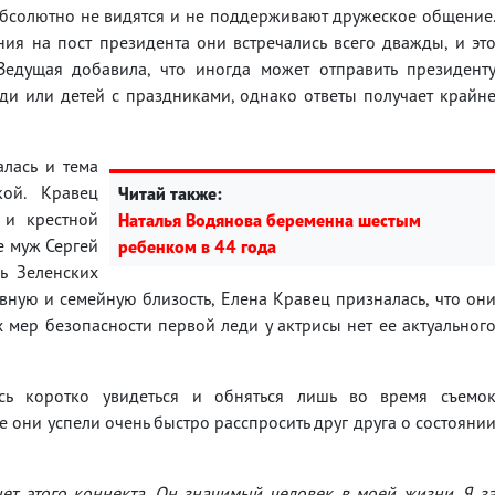
абсолютно не видятся и не поддерживают дружеское общение
ения на пост президента они встречались всего дважды, и эт
едущая добавила, что иногда может отправить президент
ди или детей с праздниками, однако ответы получает крайн
алась и тема
ой. Кравец
Читай также:
 и крестной
Наталья Водянова беременна шестым
е муж Сергей
ребенком в 44 года
ь Зеленских
вную и семейную близость, Елена Кравец призналась, что он
х мер безопасности первой леди у актрисы нет ее актуальног
сь коротко увидеться и обняться лишь во время съемо
е они успели очень быстро расспросить друг друга о состояни
ет этого коннекта. Он значимый человек в моей жизни. Я з