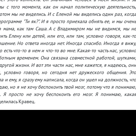
ы с того момента, как он начал политическую деятельность
Потом мы не виделись. И с Еленой мы виделись один раз, когд
рограмме "Ти як?". И я просто приехала обнять ее, и мы очен
о мама, как там Саша. А с Владимиром мы не видимся, мы н
ть Елену или детей, или его, или там, условно говоря, как-т
ошение. Но ответа иногда нет. Иногда спасибо. Иногда я вижу
есть что-то в нем и что-то во мне. Какая-то часть нас, условн
ботным временем. Она связана совместной работой, шутками
ругой жизни. И вот эти части нас, мне кажется, я надеюсь, он
, условно говоря, но сегодня нет дружеского общения. Эт
а и ему, я сразу ему написала, когда он ушел на должность, чт
юдаю, но я не хочу беспокоить твой мозг, потому что я понимаю
 Я просто не хочу беспокоить его мозг. Я понимаю, кака
елилась Кравец.