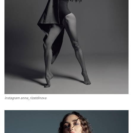
instagram anna_rizatdinova