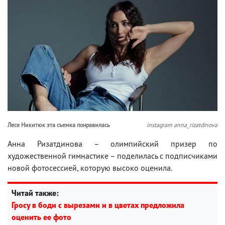
Лесе Никитюк эта съемка понравилась
instagram anna_rizatdinova
Анна Ризатдинова – олимпийский призер по
художественной гимнастике – поделилась с подписчиками
новой фотосессией, которую высоко оценила.
Читай также:
Гросу в боди с вырезами и в цветах предложила
оценить ее фото