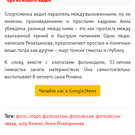
Спортсменка видит параллель между выложенными, по ее
мнению, произведениями и простыми кадрами. Анна
убеждена, разница между ними – это как пропасть между
изысканной кухней и быстрым питанием. Одни люди,
написала Ризатдинова, предпочитают простые и понятные
вещи, тогда как другие – ищут тонкие смыслы и глубину.
К слову, вместе с хлопотами фотомодели, 32-летняя
гимнастка занята материнством. Она самостоятельно
воспитывает 8-летнего сына Романа.
Читайте нас в Google.News
Теги:
фото
,
спорт
,
фотосессии
,
фотосессия
,
фотосессии
звезд
,
шоу-бизнес
,
Анна Ризатдинова