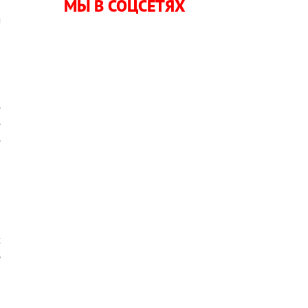
МЫ В СОЦСЕТЯХ
о
м
,
е
е
е
х
В
о