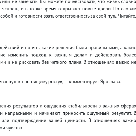
 или не замечать. Вы можете почувствовать, что жизнь словн
а ясность, и в то же время открывает новые двери. По слова
обой и готовности взять ответственность за свой путь. Читайте
х действий и понять, какие решения были правильными, а каки
ание изменить подход к важным делам и действовать боле
ми и не рисковать без четкого плана. В отношениях важно н
тся путь к настоящему росту», — комментирует Ярослава.
ления результатов и ощущения стабильности в важных сфера
ли напрасными и начинают приносить ощутимый результат. 
 или подтверждение вашей ценности. В отношениях важн
ои чувства.