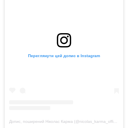
Переглянути цей допис в Instagram
Допис, поширений Ніколас Карма (@nicolas_karma_official)