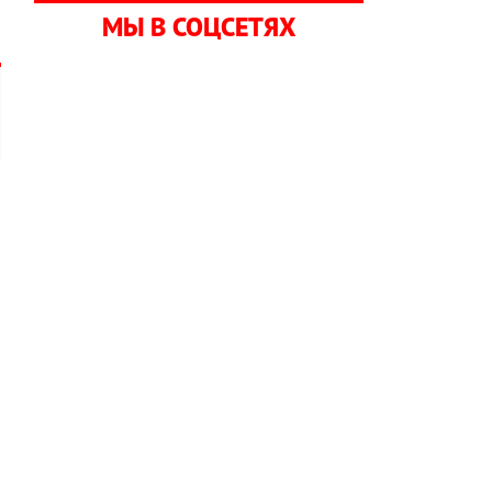
МЫ В СОЦСЕТЯХ
й
н