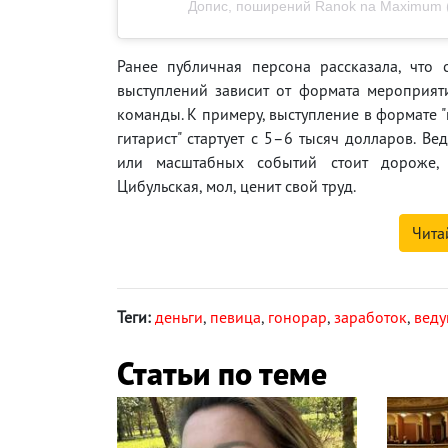
Допис, поширений Ranok na Maximum
Ранее публичная персона рассказала, что 
выступлений зависит от формата мероприят
команды. К примеру, выступление в формате 
гитарист" стартует с 5–6 тысяч долларов. Ве
или масштабных событий стоит дороже, 
Цибульская, мол, ценит свой труд.
Чита
Теги:
деньги
,
певица
,
гонорар
,
заработок
,
вед
Статьи по теме