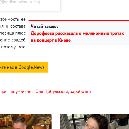
 (@radiomaximum_fm)
стоимость ее
ия и состава
Читай также:
"певица плюс
Дорофеева рассказала о миллионных тратах
дение свадеб
на концерт в Киеве
потому что
йте нас в Google.News
ущая
,
шоу-бизнес
,
Оля Цибульская
,
заработки