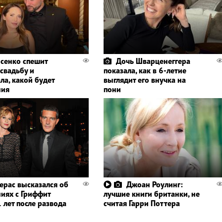
сенко спешит
Дочь Шварценеггера
 свадьбу и
показала, как в 6-летие
ла, какой будет
выглядит его внучка на
ния
пони
ерас высказался об
Джоан Роулинг:
иях с Гриффит
лучшие книги британки, не
 лет после развода
считая Гарри Поттера