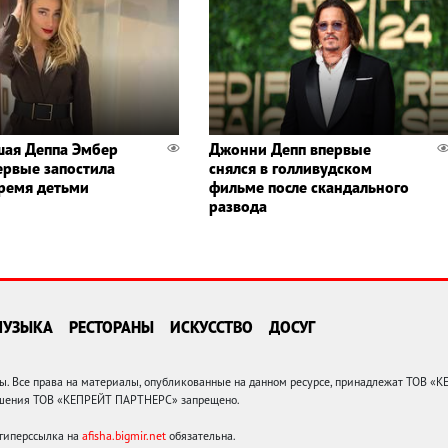
ая Деппа Эмбер
Джонни Депп впервые
ервые запостила
снялся в голливудском
тремя детьми
фильме после скандального
развода
МУЗЫКА
РЕСТОРАНЫ
ИСКУССТВО
ДОСУГ
 Все права на материалы, опубликованные на данном ресурсе, принадлежат ТОВ «
решения ТОВ «КЕПРЕЙТ ПАРТНЕРС» запрещено.
 гиперссылка на
afisha.bigmir.net
обязательна.