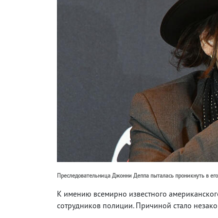
Преследовательница Джонни Деппа пыталась проникнуть в его
К имению всемирно известного американског
сотрудников полиции. Причиной стало незак