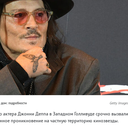
 дом: подробности
Getty Image
о актера Джонни Деппа в Западном Голливуде срочно вызвал
онное проникновение на частную территорию кинозвезды.