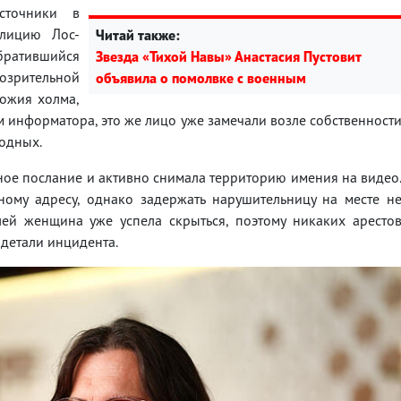
точники в
олицию Лос-
Читай также:
обратившийся
Звезда «Тихой Навы» Анастасия Пустовит
зрительной
объявила о помолвке с военным
ножия холма,
м информатора, это же лицо уже замечали возле собственност
одных.
ное послание и активно снимала территорию имения на видео
ому адресу, однако задержать нарушительницу на месте н
лей женщина уже успела скрыться, поэтому никаких аресто
 детали инцидента.