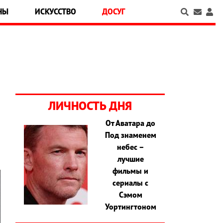
НЫ
ИСКУССТВО
ДОСУГ
ЛИЧНОСТЬ ДНЯ
От Аватара до
Под знаменем
небес –
лучшие
фильмы и
сериалы с
Сэмом
Уортингтоном