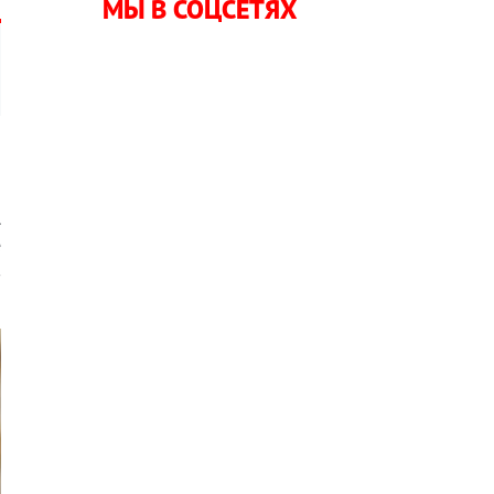
МЫ В СОЦСЕТЯХ
и
.
е
в