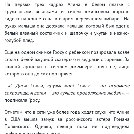
На первых трех кадрах Алина в белом платье с
кружевными вставками и синем джинсовом корсете
сидела на копне сена в старом деревянном амбаре. На
руках малыша она держала малыша, который был одет в
белый вязаный костюмчик и шапочку и укутан в нежно-
голубой плед.
Еще на одном снимке Гросу с ребенком позировала возле
стола с белой ажурной скатертью и ведрами с сиренью. За
спиной артистки в светлом джемпере стоял ее, лицо
которого она до сих пор прячет.
«С Днем Семьи, друзья мои! Семья — это огромное
сокровище. А детки — это лучшее продолжение любви»
, —
подписала Гросу.
Отметим, что в сети уже более года ходят слухи, что Алина
в США вышла замуж за российского актера Романа
Полянского. Однако, певица пока не подтвердила
информацию официально.