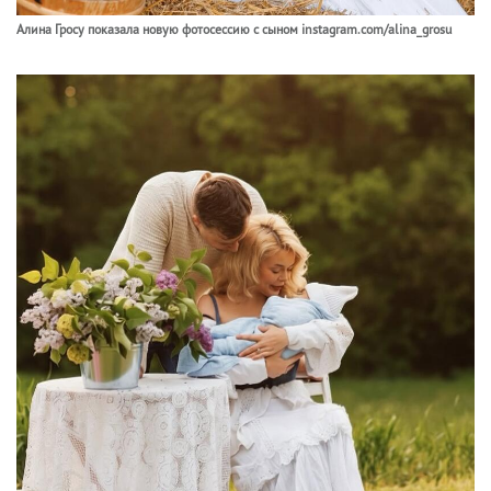
Алина Гросу показала новую фотосессию с сыном instagram.com/alina_grosu