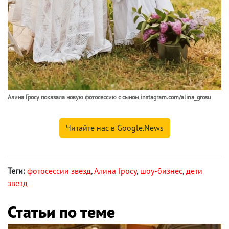
Алина Гросу показала новую фотосессию с сыном instagram.com/alina_grosu
Читайте нас в Google.News
Теги:
фотосессии звезд
,
Алина Гросу
,
шоу-бизнес
,
дети
звезд
Статьи по теме