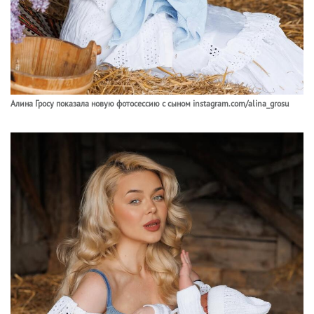
Алина Гросу показала новую фотосессию с сыном instagram.com/alina_grosu