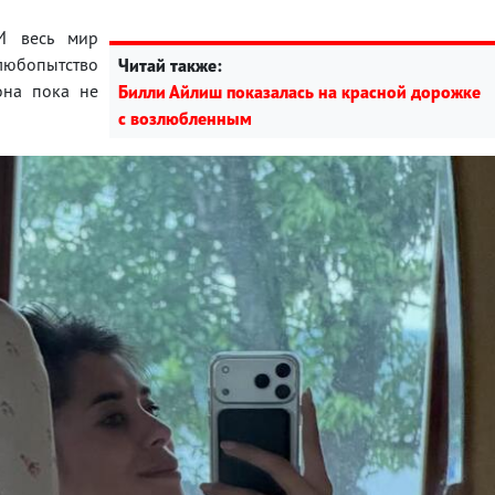
И весь мир
юбопытство
Читай также:
она пока не
Билли Айлиш показалась на красной дорожке
с возлюбленным