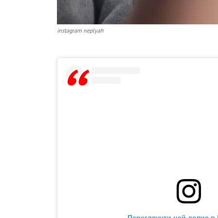
instagram neplyah
Переглянути цей допис в 