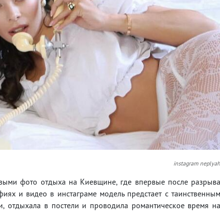
instagram neplya
выми фото отдыха на Киевщине, где впервые после разрыв
иях и видео в инстаграме модель предстает с таинственны
и, отдыхала в постели и проводила романтическое время н