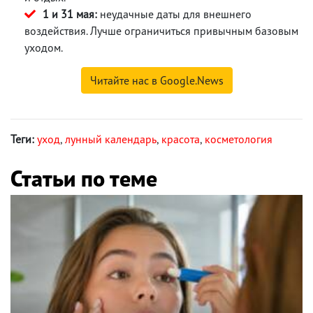
1 и 31 мая:
неудачные даты для внешнего
воздействия. Лучше ограничиться привычным базовым
уходом.
Читайте нас в Google.News
Теги:
уход
,
лунный календарь
,
красота
,
косметология
Статьи по теме