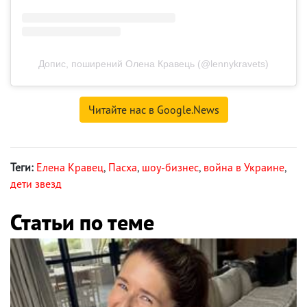
Допис, поширений Олена Кравець (@lennykravets)
Читайте нас в Google.News
Теги:
Елена Кравец
,
Пасха
,
шоу-бизнес
,
война в Украине
,
дети звезд
Статьи по теме