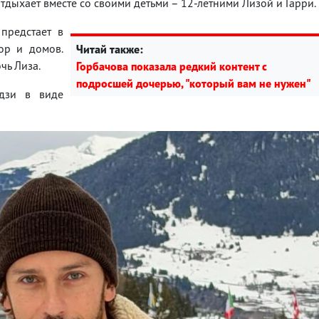
отдыхает вместе со своими детьми – 12-летними Лизой и Гарри.
предстает в
ор и домов.
Читай также:
чь Лиза.
Горбачова показала редкий контент с
подросшей дочерью, "который вам не нужен"
дзи в виде