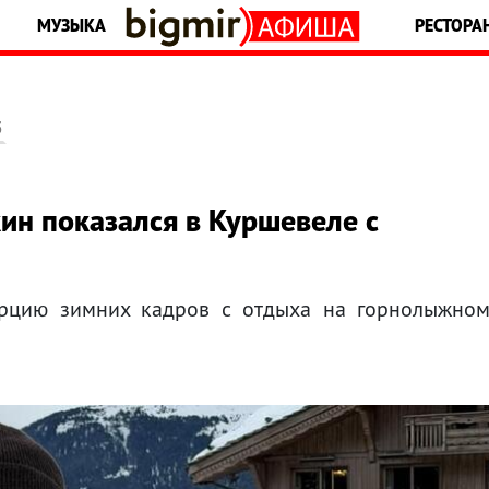
МУЗЫКА
РЕСТОРА
5
кин показался в Куршевеле с
орцию зимних кадров с отдыха на горнолыжно