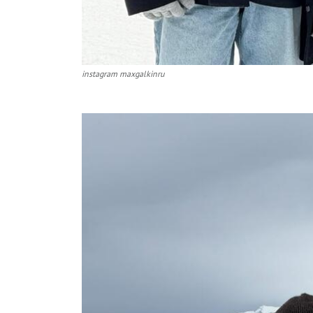
instagram maxgalkinru