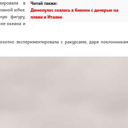
зировала в
Читай также:
язаной юбке.
Димопулос снялась в бикини с дочерью на
ную фигуру,
пляже в Италии
оне океана и
охотно экспериментировала с ракурсами, даря поклонника