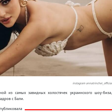
instagram annatrincher_officia
ной из самых завидных холостячек украинского шоу-биза
адров с Бали.
публиковала