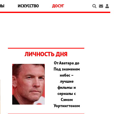
НЫ
ИСКУССТВО
ДОСУГ
ЛИЧНОСТЬ ДНЯ
От Аватара до
Под знаменем
небес –
лучшие
фильмы и
сериалы с
Сэмом
Уортингтоном