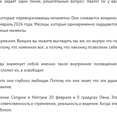
и задает один тихий, решительный вопрос: Хватит ли у ва
которые переворачиваешь незаметно. Они сливаются воедино
 февраль 2026 года. Месяцы, которые одновременно ощущаютс
омные моменты.
прежним. Внешне вы можете выглядеть так же, но внутри что-т
отому, что изменили все, а потому, что наконец позволили себ
да знаменует собой именно такое внутреннее посвящение
ломит их, а освободит.
 что она глубоко любящая. Потому что она знает, что эти душ
вития.
ение Сатурна и Нептуна 20 февраля в 0 градусах Овна. Эт
 ответственность и стремления, реальность и видение. Когда эт
бокое.