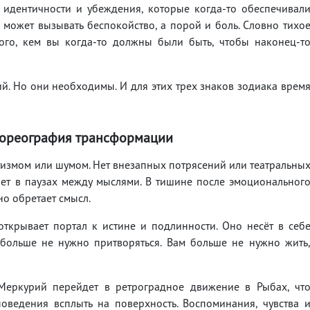
 идентичности и убеждения, которые когда-то обеспечивал
с может вызывать беспокойство, а порой и боль. Словно тихо
ого, кем вы когда-то должны были быть, чтобы наконец-т
й. Но они необходимы. И для этих трех знаков зодиака врем
хореография трансформации
измом или шумом. Нет внезапных потрясений или театральны
вет в паузах между мыслями. В тишине после эмоциональног
но обретает смысл.
ткрывает портал к истине и подлинности. Оно несёт в себ
больше не нужно притворяться. Вам больше не нужно жить
 Меркурий перейдет в ретроградное движение в Рыбах, чт
ведения всплыть на поверхность. Воспоминания, чувства 