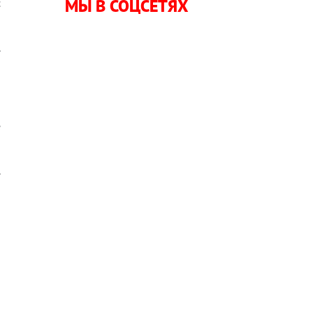
МЫ В СОЦСЕТЯХ
с
.
я
о
е
.
и
а
и