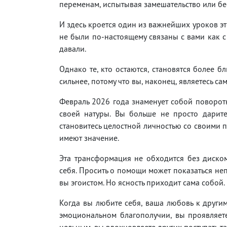
переменам, испытывая замешательство или бес
И здесь кроется один из важнейших уроков это
не были по-настоящему связаны с вами как с
давали.
Однако те, кто остаются, становятся более б
сильнее, потому что вы, наконец, являетесь са
Февраль 2026 года знаменует собой поворотн
своей натуры. Вы больше не просто дарите
становитесь целостной личностью со своими 
имеют значение.
Эта трансформация не обходится без диском
себя. Просить о помощи может показаться не
вы эгоистом. Но ясность приходит сама собой.
Когда вы любите себя, ваша любовь к другим 
эмоциональном благополучии, вы проявляете
цельным, вы вдохновляете других поступать та