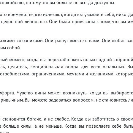
покойство, потому что вы больше не всегда доступны.
го времени: те, кто исчезают, когда вы уважаете себя, никогд
 целостной личностью. Они были привязаны к тому, что вы и
лизкими союзниками. Они растут вместе с вами. Они любят ва
мим собой.
ый момент, когда вы перестаёте жить только одной стороно
ль, целитель, эмоциональная опора для всех остальных. В
потребностями, ограничениями, мечтами и желаниями, которы
форта. Чувство вины может возникнуть, когда вы выбирает
привычным. Вы можете задаваться вопросом, не становитесь л
становится богаче, а не слабее. Когда вы заботитесь о свое
 больше силы, а не меньше. Когда вы позволяете себе быт
к же.