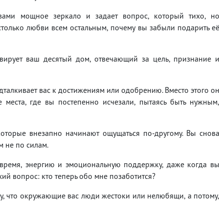
вами мощное зеркало и задает вопрос, который тихо, н
столько любви всем остальным, почему вы забыли подарить е
вирует ваш десятый дом, отвечающий за цель, признание 
одталкивает вас к достижениям или одобрению. Вместо этого о
е места, где вы постепенно исчезали, пытаясь быть нужным
оторые внезапно начинают ощущаться по-другому. Вы снов
м не по силам.
 время, энергию и эмоциональную поддержку, даже когда в
хий вопрос: кто теперь обо мне позаботится?
му, что окружающие вас люди жестоки или нелюбящи, а потому