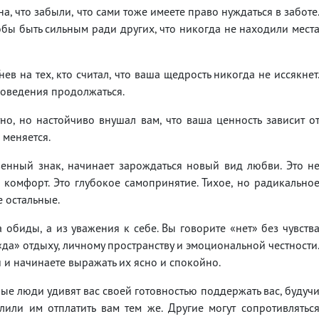
, что забыли, что сами тоже имеете право нуждаться в заботе
обы быть сильным ради других, что никогда не находили мест
нев на тех, кто считал, что ваша щедрость никогда не иссякнет
 поведения продолжаться.
о, но настойчиво внушал вам, что ваша ценность зависит о
 меняется.
енный знак, начинает зарождаться новый вид любви. Это н
комфорт. Это глубокое самопринятие. Тихое, но радикально
е остальные.
 обиды, а из уважения к себе. Вы говорите «нет» без чувств
 «да» отдыху, личному пространству и эмоциональной честности
и и начинаете выражать их ясно и спокойно.
е люди удивят вас своей готовностью поддержать вас, будуч
лили им отплатить вам тем же. Другие могут сопротивлятьс