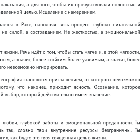
наказания, а для того, чтобы их прочувствовали полностью 
еделенной целью. Исцеление с намерением.
ается в Раке, наполняя весь процесс глубоко питательно
 не силой, а состраданием. Не жесткостью, а эмоционально
 жизни. Речь идёт о том, чтобы стать мягче и, в этой мягкости
тым, а значит, более стойким. Более уязвимым, а значит, боле
 его невозможно игнорировать.
реография становится приглашением, от которого невозможн
потому, что наконец приходит ясность. Осознание, которо
ый выбор, который действительно имеет значение.
 любви, глубокой заботы и эмоциональной преданности. Т
ь так, словно твои внутренние ресурсы безграничны. Т
х, как будто это твоя священная цель в жизни.