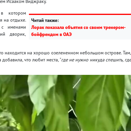
жем Исааком Виджраку.
 в котором
я на отдыхе.
Читай также:
 с именами
Лорак показала объятия со своим тренером-
ий дворик,
бойфрендом в ОАЭ
что находится на хорошо озелененном небольшом острове. Там
а добавила, что любит места, "
где не нужно никуда спешить, гд