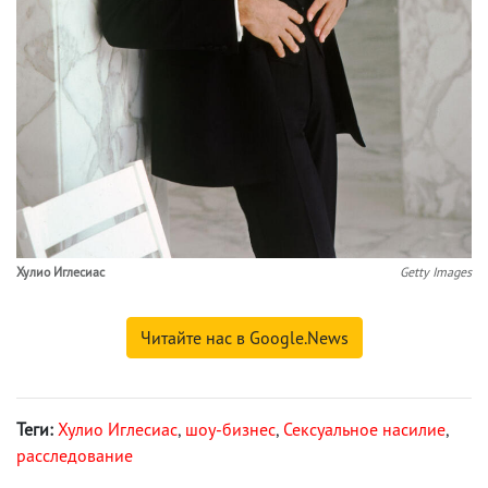
Хулио Иглесиас
Getty Images
Читайте нас в Google.News
Теги:
Хулио Иглесиас
,
шоу-бизнес
,
Сексуальное насилие
,
расследование