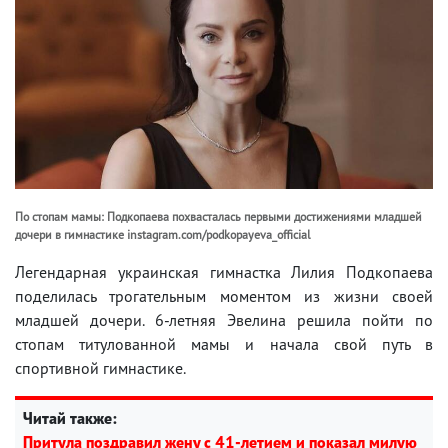
По стопам мамы: Подкопаева похвасталась первыми достижениями младшей
дочери в гимнастике instagram.com/podkopayeva_official
Легендарная украинская гимнастка Лилия Подкопаева
поделилась трогательным моментом из жизни своей
младшей дочери. 6-летняя Эвелина решила пойти по
стопам титулованной мамы и начала свой путь в
спортивной гимнастике.
Читай также:
Притула поздравил жену с 41-летием и показал милую