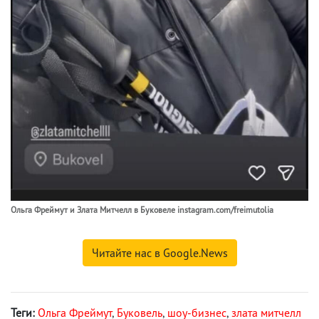
Ольга Фреймут и Злата Митчелл в Буковеле instagram.com/freimutolia
Читайте нас в Google.News
Теги:
Ольга Фреймут
,
Буковель
,
шоу-бизнес
,
злата митчелл