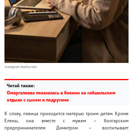
instagram buzhynska
Читай также:
Омаргалиева показалась в бикини на сейшельском
отдыхе с сыном и подругами
К слову, певица приходится матерью троим детям. Кроме
Елены, она вместе с мужем – болгарским
предпринимателем Димитром – воспитывает