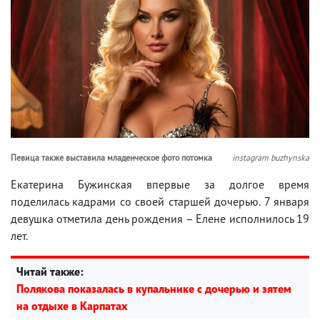
Певица также выставила младенческое фото потомка
instagram buzhynska
Екатерина Бужинская впервые за долгое время
поделилась кадрами со своей старшей дочерью. 7 января
девушка отметила день рождения – Елене исполнилось 19
лет.
Читай также:
Полякова показалась в купальнике с дочерью и зятем
на отдыхе в Карпатах