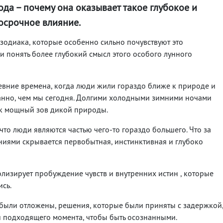
ода – почему она оказывает такое глубокое и
осрочное влияние.
одиака, которые особенно сильно почувствуют это
 и понять более глубокий смысл этого особого лунного
евние времена, когда люди жили гораздо ближе к природе и
анно, чем мы сегодня. Долгими холодными зимними ночами
как мощный зов дикой природы.
что люди являются частью чего-то гораздо большего. Что за
иями скрывается первобытная, инстинктивная и глубоко
лизирует пробуждение чувств и внутренних истин , которые
сь.
 были отложены, решения, которые были приняты с задержкой
и подходящего момента, чтобы быть осознанными.