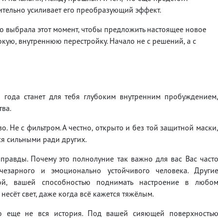
ительно усиливает его преобразующий эффект.
о выбрала этот момент, чтобы предложить настоящее новое
окую, внутреннюю перестройку. Начало не с решений, а с
 года станет для тебя глубоким внутренним пробуждением
тва.
во. Не с фильтром. А честно, открыто и без той защитной маски
ся сильными ради других.
 правды. Почему это полнолуние так важно для вас Вас част
чезарного и эмоционально устойчивого человека. Други
ой, вашей способностью поднимать настроение в любо
 несёт свет, даже когда всё кажется тяжёлым.
то еще не вся история. Под вашей сияющей поверхность