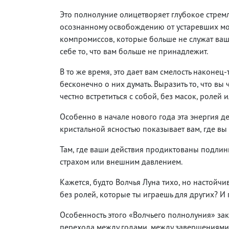
Это полнолуние олицетворяет глубокое стремл
осознанному освобождению от устаревших мо
компромиссов, которые больше не служат ваше
себе то, что вам больше не принадлежит.
В то же время, это дает вам смелость наконец
бесконечно о них думать. Выразить то, что вы ч
честно встретиться с собой, без масок, ролей
Особенно в начале нового года эта энергия д
кристальной ясностью показывает вам, где вы о
Там, где ваши действия продиктованы подлин
страхом или внешним давлением.
Кажется, будто Волчья Луна тихо, но настойчи
без ролей, которые ты играешь для других? И 
Особенность этого «Волчьего полнолуния» зак
перехода между годами, между завершениями 