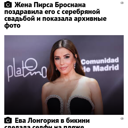
Жена Пирса Броснана
поздравила его с серебряной
свадьбой и показала архивные
фото
Ева Лонгория в бикини
сделала селфи на пляже