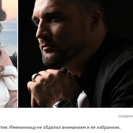
instagra
етие. Именинницу не обделил вниманием и ее избранник.