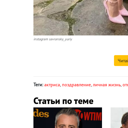
instagram savransky_yuriy
Чита
Теги:
актриса
,
поздравление
,
личная жизнь
,
от
Статьи по теме