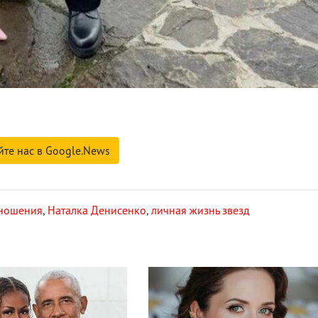
йте нас в Google.News
ношения
,
Наталка Денисенко
,
личная жизнь звезд