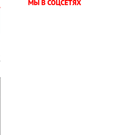
МЫ В СОЦСЕТЯХ
к
т