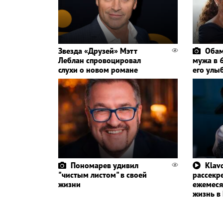
Звезда «Друзей» Мэтт
Обам
Леблан спровоцировал
мужа в 6
слухи о новом романе
его улы
Пономарев удивил
Klavd
"чистым листом" в своей
рассекр
жизни
ежемеся
жизнь в