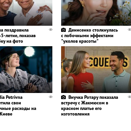
а поздравила
Денисенко столкнулась
5-летие, показав
с побочными эффектами
бку на фото
"уколов красоты"
ia Petrivna
Внучка Ротару показала
етила свои
встречу с Жакмюсом в
чные расходы на
красном платье его
 Киеве
изготовления