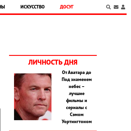
НЫ
ИСКУССТВО
ДОСУГ
ЛИЧНОСТЬ ДНЯ
От Аватара до
Под знаменем
я
небес –
лучшие
фильмы и
сериалы с
Сэмом
Уортингтоном