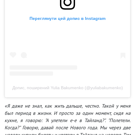
Переглянути цей допис в Instagram
Допис, поширений Yulia Bakumenko (@yuliabakumenko)
«Я даже не знал, как жить дальше, честно. Такой у меня
был период в жизни. И просто за один момент, сидя на
кухне, я говорю: "А улетели е-е в Тайланд?". "Полетели.
Когда?" Говорю, давай после Нового года. Мы через две
недели купили билеты и улетели в Тайланд на неделю. Там