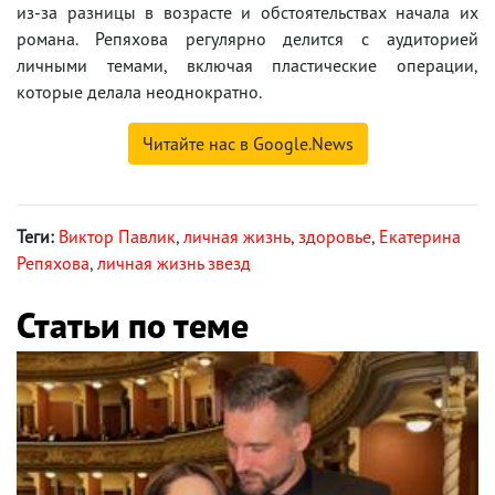
из-за разницы в возрасте и обстоятельствах начала их
романа. Репяхова регулярно делится с аудиторией
личными темами, включая пластические операции,
которые делала неоднократно.
Читайте нас в Google.News
Теги:
Виктор Павлик
,
личная жизнь
,
здоровье
,
Екатерина
Репяхова
,
личная жизнь звезд
Статьи по теме