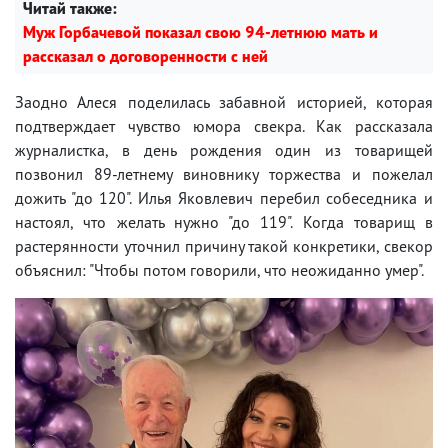
Читай также:
Муж Горбачевой показал свою 94-летнюю мать и
рассказал о договоренности с ней
Заодно Алеся поделилась забавной историей, которая
подтверждает чувство юмора свекра. Как рассказала
журналистка, в день рождения один из товарищей
позвонил 89-летнему виновнику торжества и пожелал
дожить "до 120". Илья Яковлевич перебил собеседника и
настоял, что желать нужно "до 119". Когда товарищ в
растерянности уточнил причину такой конкретики, свекор
объяснил: "Чтобы потом говорили, что неожиданно умер".