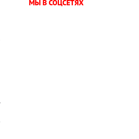
МЫ В СОЦСЕТЯХ
!
в
,
ы
ь
ё
ы