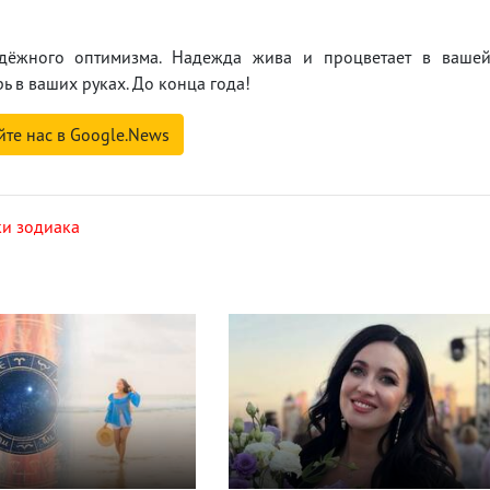
адёжного оптимизма. Надежда жива и процветает в ваше
рь в ваших руках. До конца года!
йте нас в Google.News
ки зодиака