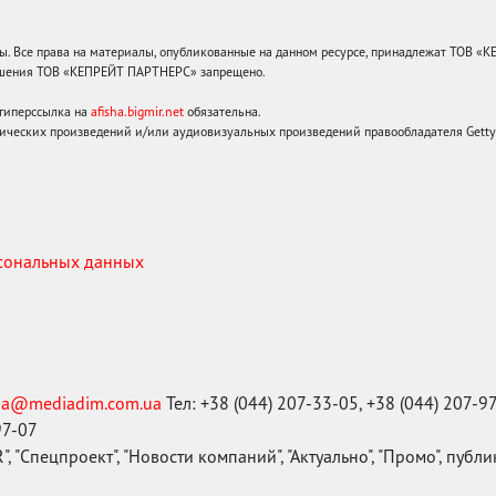
 Все права на материалы, опубликованные на данном ресурсе, принадлежат ТОВ «
решения ТОВ «КЕПРЕЙТ ПАРТНЕРС» запрещено.
 гиперссылка на
afisha.bigmir.net
обязательна.
ических произведений и/или аудиовизуальных произведений правообладателя Getty I
рсональных данных
ma@mediadim.com.ua
Тел: +38 (044) 207-33-05, +38 (044) 207-9
97-07
, "Спецпроект", "Новости компаний", "Актуально", "Промо", публ