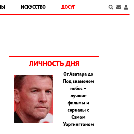
НЫ
ИСКУССТВО
ДОСУГ
ЛИЧНОСТЬ ДНЯ
От Аватара до
Под знаменем
небес –
лучшие
фильмы и
сериалы с
Сэмом
Уортингтоном