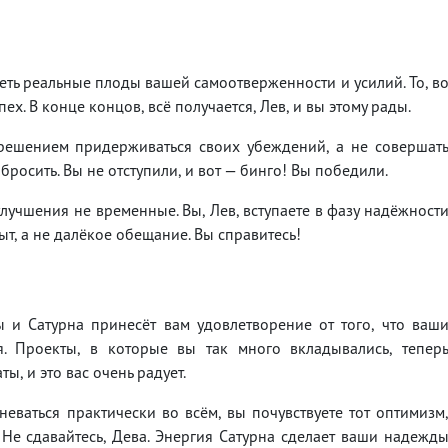
еть реальные плоды вашей самоотверженности и усилий. То, в
ех. В конце концов, всё получается, Лев, и вы этому рады.
решением придерживаться своих убеждений, а не совершат
росить. Вы не отступили, и вот — бинго! Вы победили.
учшения не временные. Вы, Лев, вступаете в фазу надёжност
ыт, а не далёкое обещание. Вы справитесь!
ы и Сатурна принесёт вам удовлетворение от того, что ваш
я. Проекты, в которые вы так много вкладывались, тепер
ы, и это вас очень радует.
неваться практически во всём, вы почувствуете тот оптимизм
 Не сдавайтесь, Дева. Энергия Сатурна сделает ваши надежд