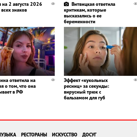
п на 2 августа 2026
Витвицкая ответила
 всех знаков
критикам, которые
высказались о ее
беременности
нна ответила на
Эффект «кукольных
я о том, что она
ресниц» за секунды:
ывает в РФ
вирусный трюк с
бальзамом для губ
МУЗЫКА
РЕСТОРАНЫ
ИСКУССТВО
ДОСУГ