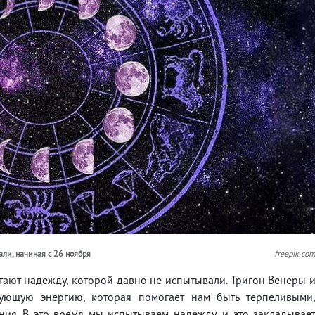
ли, начиная с 26 ноября
freepik.co
тают надежду, которой давно не испытывали. Тригон Венеры 
рующую энергию, которая помогает нам быть терпеливыми
ия. В это время мы испытываем надежду, и это закладывае