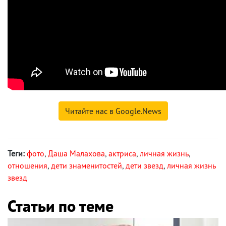
Читайте нас в Google.News
Теги:
фото
,
Даша Малахова
,
актриса
,
личная жизнь
,
отношения
,
дети знаменитостей
,
дети звезд
,
личная жизнь
звезд
Статьи по теме