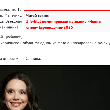
щила, что 12
. Мальчику,
Читай также:
да. Звездная
Ziferblat номинировали на звание «Иконы
менинника.
стиля» Евровидения-2025
й рубашке,
 коричневой обуви. На одном из фото он позировал на руках 
а вторая жена Сенцова.