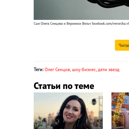
Cын Олега Сенцова и Вероники Вельч facebook.com/veronika.v
Чита
Теги:
Олег Сенцов
,
шоу-бизнес
,
дети звезд
Статьи по теме