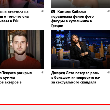
нна ответила на
Камила Кабельо
я о том, что она
порадовала фанов фото
ывает в РФ
фигуры в купальнике в
Греции
л Текучев раскрыл
Джаред Лето потерял роль
ые суммы
в большом кинопроекте из-
ов актеров в
за сексуального скандала