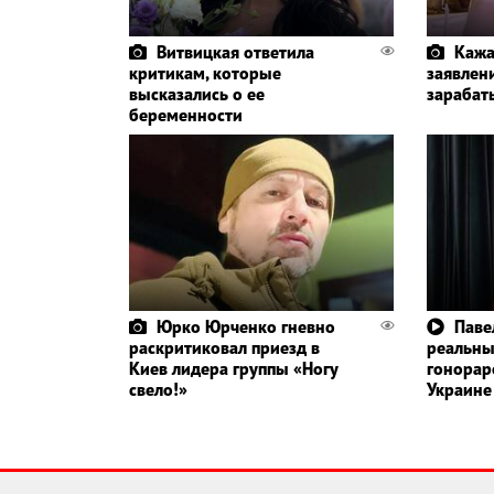
Витвицкая ответила
Кажа
критикам, которые
заявлени
высказались о ее
зарабат
беременности
Юрко Юрченко гневно
Паве
раскритиковал приезд в
реальн
Киев лидера группы «Ногу
гонорар
свело!»
Украине