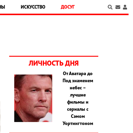
НЫ
ИСКУССТВО
ДОСУГ
ЛИЧНОСТЬ ДНЯ
От Аватара до
Под знаменем
небес –
лучшие
фильмы и
сериалы с
Сэмом
Уортингтоном