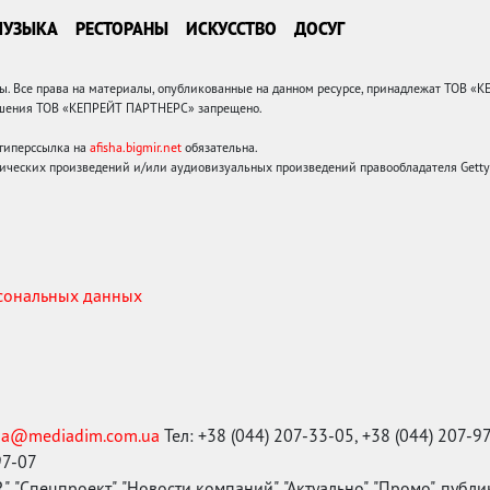
МУЗЫКА
РЕСТОРАНЫ
ИСКУССТВО
ДОСУГ
 Все права на материалы, опубликованные на данном ресурсе, принадлежат ТОВ «
решения ТОВ «КЕПРЕЙТ ПАРТНЕРС» запрещено.
 гиперссылка на
afisha.bigmir.net
обязательна.
ических произведений и/или аудиовизуальных произведений правообладателя Getty I
рсональных данных
ma@mediadim.com.ua
Тел: +38 (044) 207-33-05, +38 (044) 207-9
97-07
, "Спецпроект", "Новости компаний", "Актуально", "Промо", публ