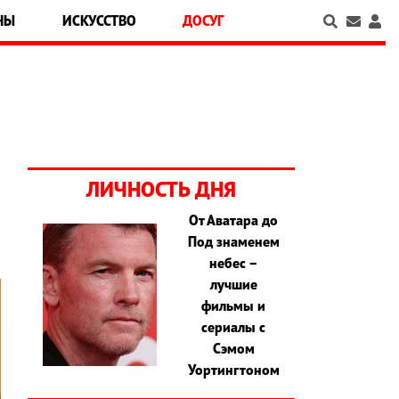
НЫ
ИСКУССТВО
ДОСУГ
ЛИЧНОСТЬ ДНЯ
От Аватара до
Под знаменем
небес –
лучшие
фильмы и
сериалы с
Сэмом
Уортингтоном