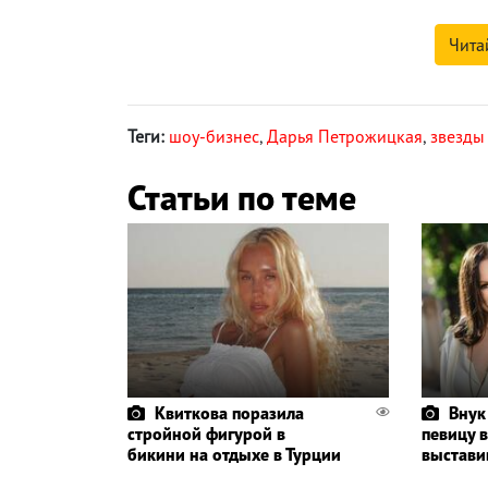
Чита
Теги:
шоу-бизнес
,
Дарья Петрожицкая
,
звезды
Статьи по теме
Квиткова поразила
Внук
стройной фигурой в
певицу в
бикини на отдыхе в Турции
выстави