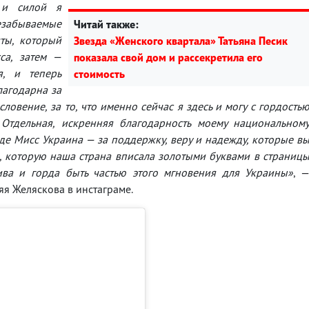
 и силой я
езабываемые
Читай также:
ты, который
Звезда «Женского квартала» Татьяна Песик
са, затем —
показала свой дом и рассекретила его
я, и теперь
стоимость
лагодарна за
ословение, за то, что именно сейчас я здесь и могу с гордость
Отдельная, искренняя благодарность моему национальном
е Мисс Украина — за поддержку, веру и надежду, которые в
, которую наша страна вписала золотыми буквами в страниц
ива и горда быть частью этого мгновения для Украины»
, 
я Желяскова в инстаграме.