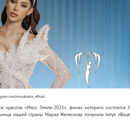
ram.com/missukraine_official
е красоты «Мисс Земля-2025», финал которого состоялся 
ьница нашей страны Мария Желяскова получила титул «Виц