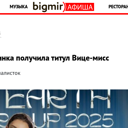
МУЗЫКА
РЕСТОРА
5
нка получила титул Вице-мисс
налисток