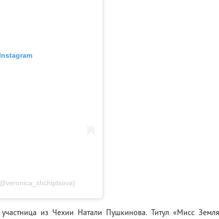
Instagram
@veronica_shchiptsova)
 участница из Чехии Натали Пушкинова. Титул «Мисс Земл