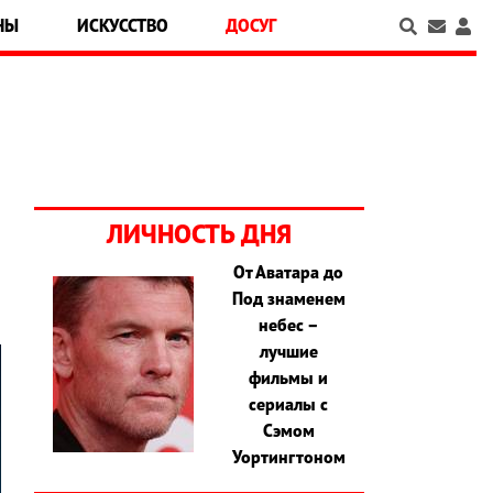
НЫ
ИСКУССТВО
ДОСУГ
ЛИЧНОСТЬ ДНЯ
От Аватара до
Под знаменем
небес –
лучшие
фильмы и
сериалы с
Сэмом
Уортингтоном