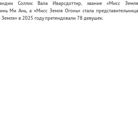
сландии Соллис Вала Иварсдоттир, звание «Мисс Земл
инь Ми Ань, а «Мисс Земля Огонь» стала представительниц
с Земля» в 2025 году претендовали 78 девушек.