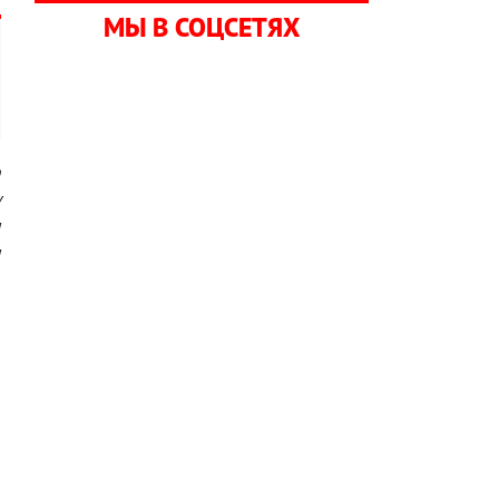
МЫ В СОЦСЕТЯХ
ю
у
ы
ы
—