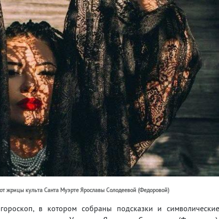
а от жрицы культа Санта Муэрте Ярославы Солодеевой (Федоровой)
гороскоп, в котором собраны подсказки и символически