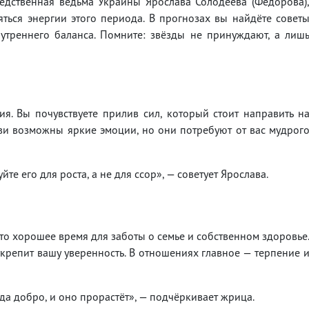
ледственная ведьма Украины Ярослава Солодеева (Федорова)
яться энергии этого периода. В прогнозах вы найдёте совет
утреннего баланса. Помните: звёзды не принуждают, а лиш
я. Вы почувствуете прилив сил, который стоит направить н
ви возможны яркие эмоции, но они потребуют от вас мудрог
е его для роста, а не для ссор», — советует Ярослава.
Это хорошее время для заботы о семье и собственном здоровье
крепит вашу уверенность. В отношениях главное — терпение 
а добро, и оно прорастёт», — подчёркивает жрица.