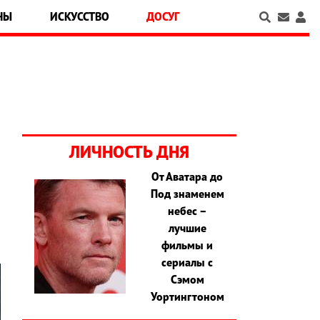
НЫ
ИСКУССТВО
ДОСУГ
ЛИЧНОСТЬ ДНЯ
От Аватара до
Под знаменем
небес –
лучшие
фильмы и
сериалы с
Сэмом
Уортингтоном