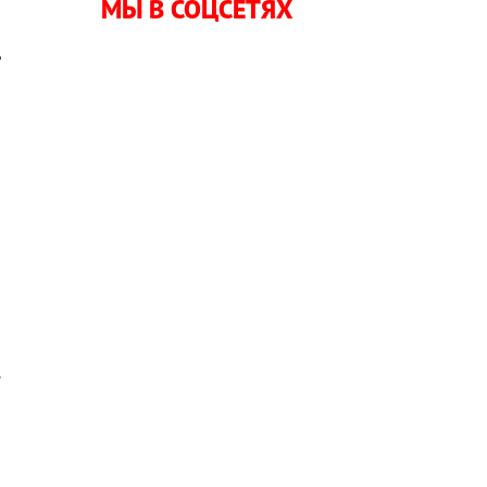
,
МЫ В СОЦСЕТЯХ
ы
ь
а
о
.
и