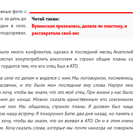
вные фото с
о за день до
Читай также:
дки в село.
Бужинская призналась, делала ли пластику, и
 подозревал,
рассекретила свой вес
 было много конфликтов, однако в последний месяц Анатоли
ерестал злоупотреблять алкоголем и строил общие планы с
ордится тем, что его отец был в АТО.
 в селе по делам и виделся с ним. Мы поговорили, посмеялись
расавчик, и это были мои последние ему слова. Наутро мн
о хочу, чтобы вы знали, что это мой отец. При жизни у нас был
 ним до конца. Можно сказать единственным его союзником
не пил. Мы общались, строили планы. Я должен был чащ
ю нашу встречу. Я похоронил Батю два дня назад, но память 
хочу, чтобы вы знали, что он воевал в АТО. Он и я этим очен
м. Хочу сказать слова, которые мы почти никогда не говорил