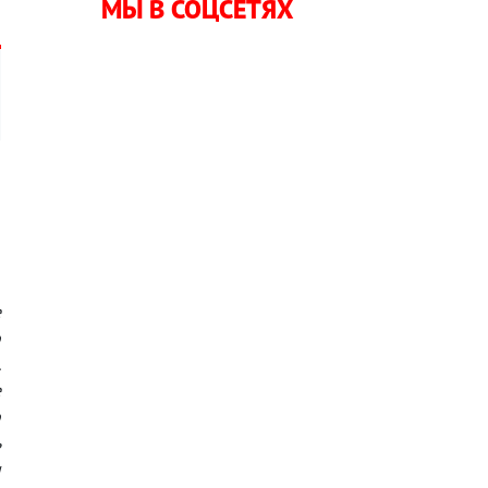
МЫ В СОЦСЕТЯХ
й
о
,
е
о
.
е
о
ь
и