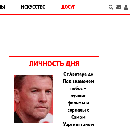
НЫ
ИСКУССТВО
ДОСУГ
ЛИЧНОСТЬ ДНЯ
От Аватара до
Под знаменем
небес –
лучшие
фильмы и
сериалы с
Сэмом
Уортингтоном