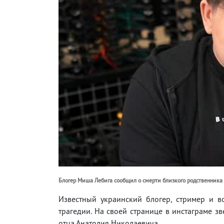
Блогер Миша Лебига сообщил о смерти близкого родственника 
Известный украинский блогер, стример и 
трагедии. На своей странице в инстаграме зв
отца Анатолия Николаевича.