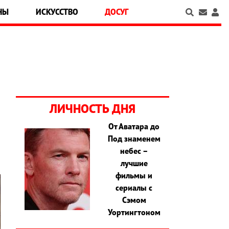
НЫ
ИСКУССТВО
ДОСУГ
ЛИЧНОСТЬ ДНЯ
От Аватара до
Под знаменем
небес –
лучшие
фильмы и
сериалы с
Сэмом
Уортингтоном