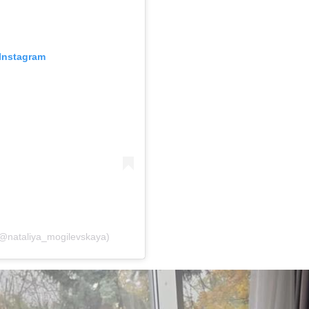
Instagram
@nataliya_mogilevskaya)