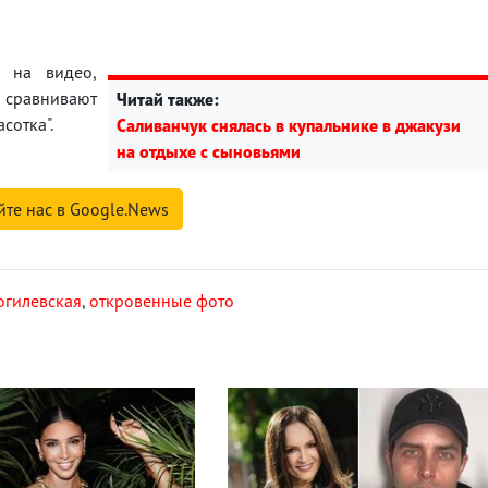
т на видео,
 сравнивают
Читай также:
сотка".
Саливанчук снялась в купальнике в джакузи
на отдыхе с сыновьями
йте нас в Google.News
огилевская
,
откровенные фото