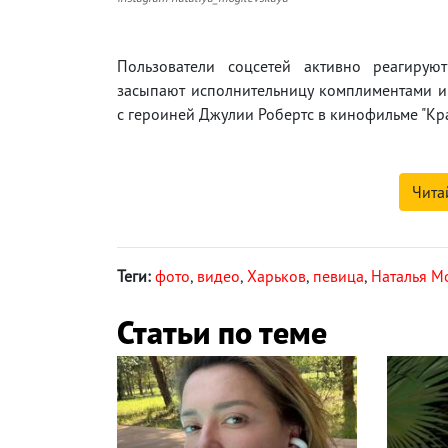
Пользователи соцсетей активно реагирую
засыпают исполнительницу комплиментами и
с героиней Джулии Робертс в кинофильме "Кра
Чита
Теги:
фото
,
видео
,
Харьков
,
певица
,
Наталья М
Статьи по теме