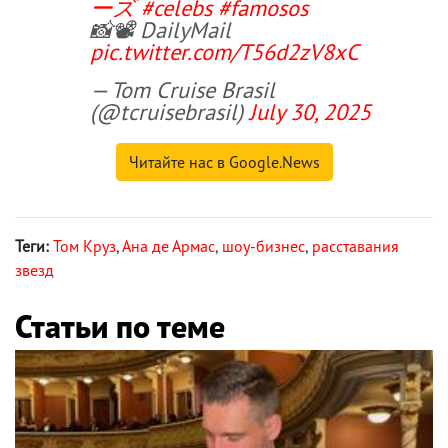
ーズ
#celebs
#famosos
📸📽 DailyMail
pic.twitter.com/T56d2zV8xC
— Tom Cruise Brasil
(@tcruisebrasil)
July 30, 2025
Читайте нас в Google.News
Теги:
Том Круз
,
Ана де Армас
,
шоу-бизнес
,
расставания
звезд
Статьи по теме